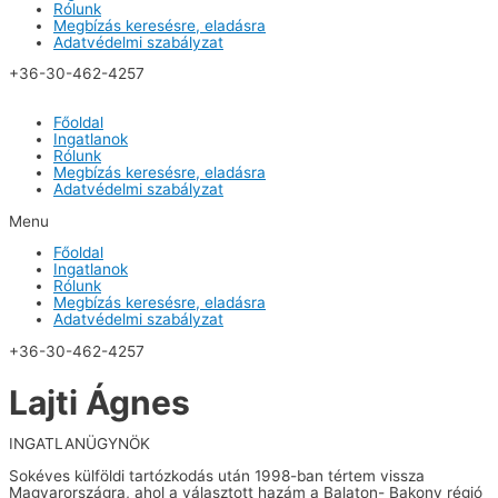
Rólunk
Megbízás keresésre, eladásra
Adatvédelmi szabályzat
+36-30-462-4257
Főoldal
Ingatlanok
Rólunk
Megbízás keresésre, eladásra
Adatvédelmi szabályzat
Menu
Főoldal
Ingatlanok
Rólunk
Megbízás keresésre, eladásra
Adatvédelmi szabályzat
+36-30-462-4257
Lajti Ágnes
INGATLANÜGYNÖK
Sokéves külföldi tartózkodás után 1998-ban tértem vissza
Magyarországra, ahol a választott hazám a Balaton- Bakony régió