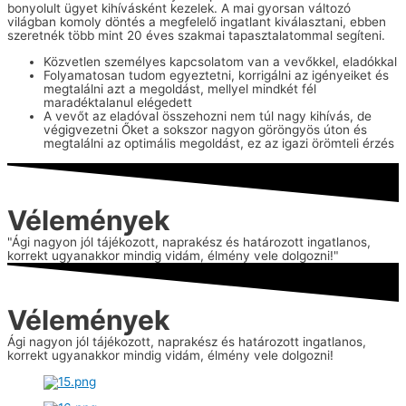
bonyolult ügyet kihívásként kezelek. A mai gyorsan változó
világban komoly döntés a megfelelő ingatlant kiválasztani, ebben
szeretnék több mint 20 éves szakmai tapasztalatommal segíteni.
Közvetlen személyes kapcsolatom van a vevőkkel, eladókkal
Folyamatosan tudom egyeztetni, korrigálni az igényeiket és
megtalálni azt a megoldást, mellyel mindkét fél
maradéktalanul elégedett
A vevőt az eladóval összehozni nem túl nagy kihívás, de
végigvezetni Őket a sokszor nagyon göröngyös úton és
megtalálni az optimális megoldást, ez az igazi örömteli érzés
Vélemények
"Ági nagyon jól tájékozott, naprakész és határozott ingatlanos,
korrekt ugyanakkor mindig vidám, élmény vele dolgozni!"
Vélemények
Ági nagyon jól tájékozott, naprakész és határozott ingatlanos,
korrekt ugyanakkor mindig vidám, élmény vele dolgozni!