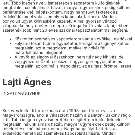
lett. Több idegen nyelv ismeretében segítettem külföldieknek
megtalálni nálunk álmaik házát, magyar ügyfeleknek pedig külhoni
befektetéseiknél bábáskodtam. Nagy hangsúlyt fektetek az
érdeklődőimmel való személyes kapcsolattartásra. Minden
bonyolult ügyet kihívásként kezelek. A mai gyorsan változó
világban komoly döntés a megfelelő ingatlant kiválasztani, ebben
szeretnék több mint 20 éves szakmai tapasztalatommal segíteni.
Közvetlen személyes kapcsolatom van a vevőkkel, eladókkal
Folyamatosan tudom egyeztetni, korrigálni az igényeiket és
megtalálni azt a megoldást, mellyel mindkét fél
maradéktalanul elégedett
A vevőt az eladóval összehozni nem túl nagy kihívás, de
végigvezetni Őket a sokszor nagyon göröngyös úton és
megtalálni az optimális megoldást, ez az igazi örömteli érzés
Lajti Ágnes
INGATLANÜGYNÖK
Sokéves külföldi tartózkodás után 1998-ban tértem vissza
Magyarországra, ahol a választott hazám a Balaton- Bakony régió
lett. Több idegen nyelv ismeretében segítettem külföldieknek
megtalálni nálunk álmaik házát, magyar ügyfeleknek pedig külhoni
befektetéseiknél bábáskodtam. Nagy hangsúlyt fektetek az
érdeklődőimmel való személyes kapcsolattartásra. Minden